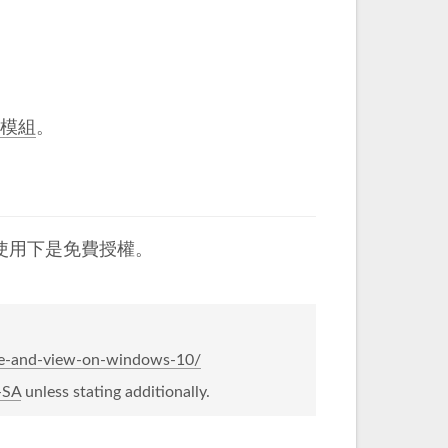
伸模組
。
使用下是免費授權。
one-and-view-on-windows-10/
-SA
unless stating additionally.