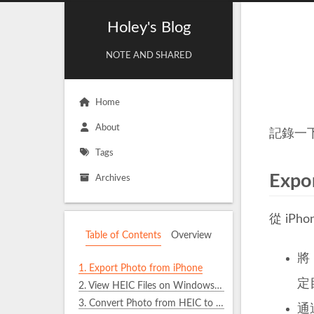
Holey's Blog
NOTE AND SHARED
Home
About
記錄一下如
Tags
Expo
Archives
從 iP
Table of Contents
Overview
將
1.
Export Photo from iPhone
定
2.
View HEIC Files on Windows 10
3.
Convert Photo from HEIC to JPG/PNG
通