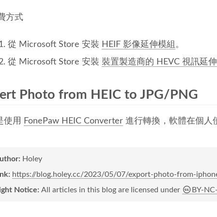
費方式
從 Microsoft Store 安裝
HEIF 影像延伸模組
。
從 Microsoft Store 安裝
裝置製造商的 HEVC 視訊延
ert Photo from HEIC to JPG/PNG
是使用
FonePaw HEIC Converter
進行轉換，軟體在個人
author:
Holey
ink:
https://blog.holey.cc/2023/05/07/export-photo-from-iph
ight Notice:
All articles in this blog are licensed under
BY-NC