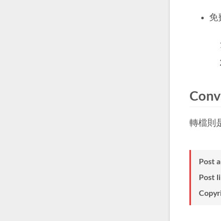
免
Conv
轉檔則
Post 
Post l
Copyr