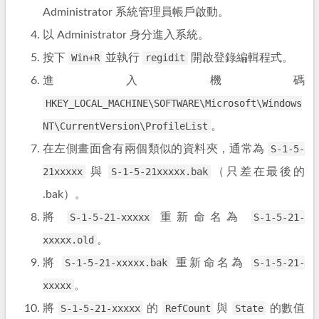
Administrator 系統管理員帳戶啟動。
以 Administrator 身分進入系統。
按下
Win+R
並執行
regidit
開啟登錄編輯程式。
進入機碼
HKEY_LOCAL_MACHINE\SOFTWARE\Microsoft\Windows
NT\CurrentVersion\ProfileList
。
在左側畫面會有兩個類似的資料夾，通常為
S-1-5-
21xxxxx
與
S-1-5-21xxxxx.bak
（只差在最後的
.bak）。
將
S-1-5-21-xxxxx
重新命名為
S-1-5-21-
xxxxx.old
。
將
S-1-5-21-xxxxx.bak
重新命名為
S-1-5-21-
xxxxx
。
將
S-1-5-21-xxxxx
的
RefCount
與
State
的數值