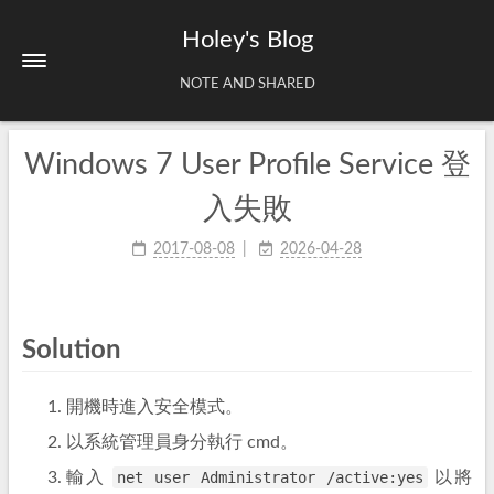
Holey's Blog
NOTE AND SHARED
Windows 7 User Profile Service 登
Home
About
入失敗
Tags
2017-08-08
2026-04-28
Archives
Solution
開機時進入安全模式。
以系統管理員身分執行 cmd。
輸入
net user Administrator /active:yes
以將