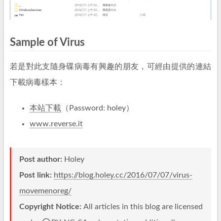
Sample of Virus
若是對此支隨身碟病毒有興趣的朋友，可經由提供的連結
下載病毒樣本：
本站下載
（Password: holey）
www.reverse.it
Post author:
Holey
Post link:
https://blog.holey.cc/2016/07/07/virus-
movemenoreg/
Copyright Notice:
All articles in this blog are licensed