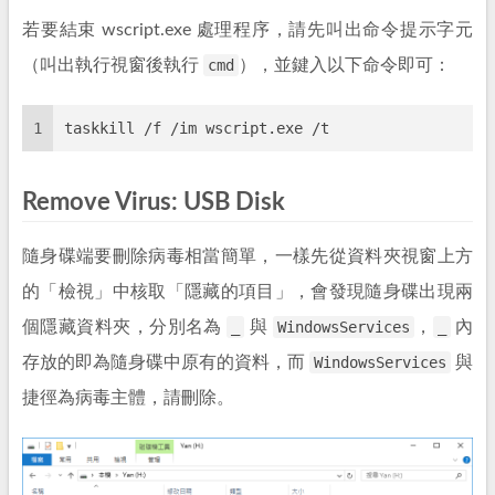
若要結束 wscript.exe 處理程序，請先叫出命令提示字元
（叫出執行視窗後執行
cmd
），並鍵入以下命令即可：
1
taskkill /f /im wscript.exe /t
Remove Virus: USB Disk
隨身碟端要刪除病毒相當簡單，一樣先從資料夾視窗上方
的「檢視」中核取「隱藏的項目」，會發現隨身碟出現兩
個隱藏資料夾，分別名為
_
與
WindowsServices
，
_
內
存放的即為隨身碟中原有的資料，而
WindowsServices
與
捷徑為病毒主體，請刪除。