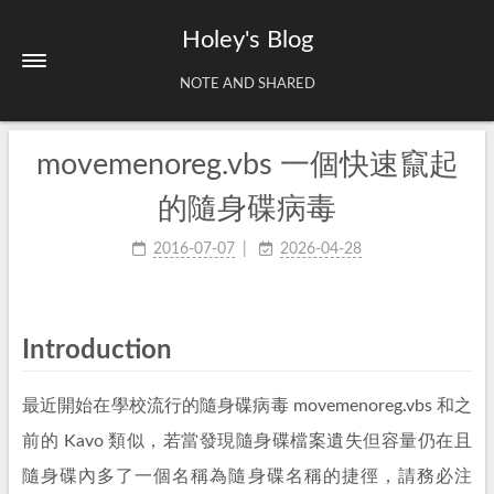
Holey's Blog
NOTE AND SHARED
movemenoreg.vbs 一個快速竄起
Home
About
的隨身碟病毒
Tags
2016-07-07
2026-04-28
Archives
Introduction
最近開始在學校流行的隨身碟病毒 movemenoreg.vbs 和之
前的 Kavo 類似，若當發現隨身碟檔案遺失但容量仍在且
隨身碟內多了一個名稱為隨身碟名稱的捷徑，請務必注