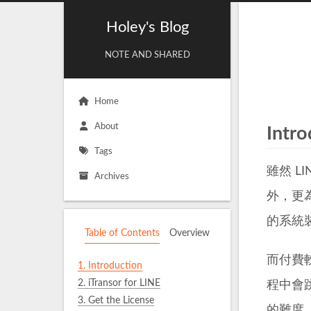
Holey's Blog
NOTE AND SHARED
Home
About
Intro
Tags
雖然 
Archives
外，更
的系統
Table of Contents
Overview
而付費軟
1.
Introduction
2.
iTransor for LINE
程中會
3.
Get the License
的難度