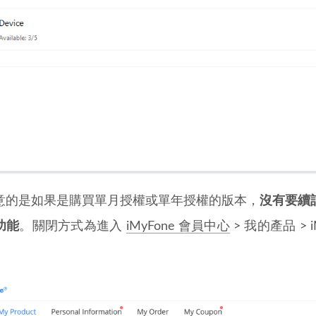
意的是如果是購買單月授權或單年授權的版本，
沒有要續
功能
。關閉方式為進入
iMyFone 會員中心
> 我的產品 > iM