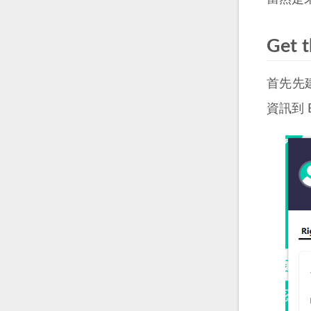
Get t
首先先
資訊到 