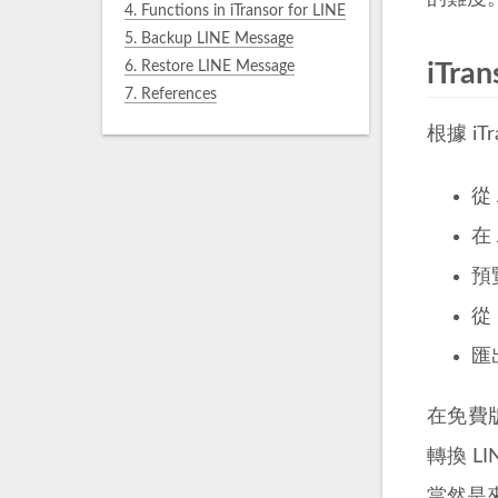
4.
Functions in iTransor for LINE
5.
Backup LINE Message
6.
Restore LINE Message
iTran
7.
References
根據 i
從 
在 
預
從 
匯出
在免費版
轉換 
當然是