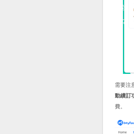
需要注
動續訂
費。