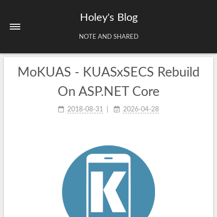
Holey's Blog
NOTE AND SHARED
MoKUAS - KUASxSECS Rebuild
Home
About
On ASP.NET Core
Tags
2018-08-31
2026-04-28
Archives