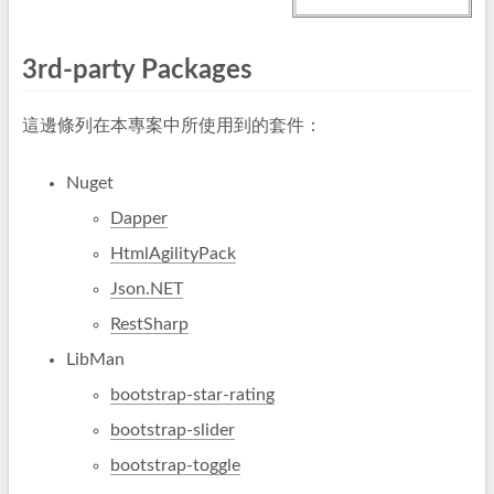
3rd-party Packages
這邊條列在本專案中所使用到的套件：
Nuget
Dapper
HtmlAgilityPack
Json.NET
RestSharp
LibMan
bootstrap-star-rating
bootstrap-slider
bootstrap-toggle