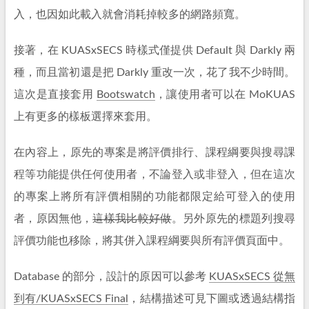
入，也因如此載入就會消耗掉較多的網路頻寬。
接著，在 KUASxSECS 時樣式僅提供 Default 與 Darkly 兩
種，而且當初還是把 Darkly 重改一次，花了我不少時間。
這次是直接套用
Bootswatch
，讓使用者可以在 MoKUAS
上有更多的樣板選擇來套用。
在內容上，原先的專案是將評價排行、課程綱要與搜尋課
程等功能提供任何使用者，不論登入或非登入，但在這次
的專案上將所有評價相關的功能都限定給可登入的使用
者，原因無他，
這樣我比較好做
。另外原先的標題列搜尋
評價功能也移除，將其併入課程綱要與所有評價頁面中。
Database 的部分，設計的原因可以參考
KUASxSECS 從無
到有/KUASxSECS Final
，結構描述可見下圖或透過結構指